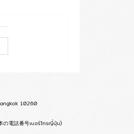
ดทะเบียนสมรส 2
ทศ (เปลี่ยนนามสกุล) + ขอ
กและวีซ่าติดตามคู่สมรส
ปุ่น
 Bangkok 10260
の電話番号เบอร์โทรญี่ปุ่น)