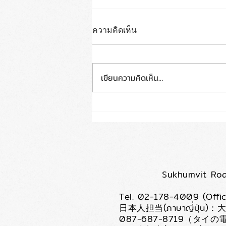
ความคิดเห็น
เขียนความคิดเห็น…
5 ลักษณะพิเศษของวีซ่า
แต่งงานกับคนญี่ปุ่น
Sukhumvit Roa
Tel. 02-178-4009 (O
日本人担当(ภาษาญี่ปุ่น)：大
087-687-8719（タイの電話