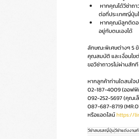
 หากคุณได้วีซ่าถาวร(เอยู)แล้ว เกิดเหตุต้องหย่าร้างหรือคู่สมรสคนญี่ปุ่นเสียชีวิต คุณสามารถใช้ชีวิต
ต่อที่ประเทศญี่ปุ่
 หากคุณมีลูกติดอยู่ที่ประเทศไทย และลูกอายุยังไม่บรรลุนิติภาวะ สามารถทำวีซ่าติดตามให้ลูกขึ้นมา
อยู่กับตนเองได้
ลักษณะพิเศษต่างๆ 5 ข้อที
คุณสมบัติ และเงื่อนไข
ขอวีซ่าถาวรไม่ผ่านสักท
หากลูกค้าท่านใดสนใจป
02-187-4009 (ออฟฟิ
092-252-5697 (คุณเล
087-687-8719 (MR
หรือแอดไลน์ 
https://l
วีซ่าสมรสญี่ปุ่น
วีซ่าแต่งงานก