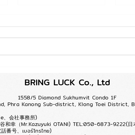
"การรับบำเหน็จบำนาญสามีคน
การจ
ญี่ปุ่น หลังจากสามีเสียชีวิต" 🎌
ประเ
BRING LUCK Co., Ltd
พำนั
คนญี่
1558/5 Diamond Sukhumvit Condo 1F
d, Phra Kanong Sub-district,
Klong Toei District,
ffice、会社事務所)
谷和幸（Mr.Kazuyuki OTANI) TEL:050-6873-9222(日本
番号、เบอร์โทรไทย)