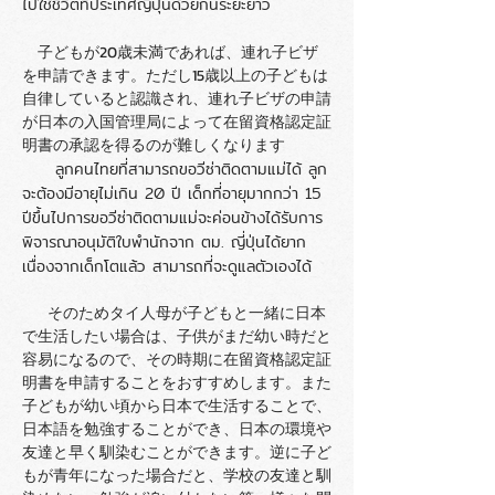
ไปใช้ชีวิตที่ประเทศญี่ปุ่นด้วยกันระยะยาว
子どもが20歳未満であれば、連れ子ビザ
を申請できます。ただし15歳以上の子どもは
自律していると認識され、連れ子ビザの申請
が日本の入国管理局によって在留資格認定証
明書の承認を得るのが難しくなります
ลูกคนไทยที่สามารถขอวีซ่าติดตามแม่ได้ ลูก
จะต้องมีอายุไม่เกิน 20 ปี เด็กที่อายุมากกว่า 15
ปีขึ้นไปการขอวีซ่าติดตามแม่จะค่อนข้างได้รับการ
พิจารณาอนุมัติใบพำนักจาก ตม. ญี่ปุ่นได้ยาก
เนื่องจากเด็กโตแล้ว สามารถที่จะดูแลตัวเองได้
そのためタイ人母が子どもと一緒に日本
で生活したい場合は、子供がまだ幼い時だと
容易になるので、その時期に在留資格認定証
明書を申請することをおすすめします。また
子どもが幼い頃から日本で生活することで、
日本語を勉強することができ、日本の環境や
友達と早く馴染むことができます。逆に子ど
もが青年になった場合だと、学校の友達と馴