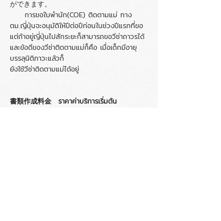
ができます。
การขอใบพำนัก(COE) ติดตามแม่ ทาง
ตม.ญี่ปุ่นจะอนุมัติให้ปีต่อปีก่อนในช่วงปีแรกที่ขอ
แต่ถ้าอยู่ญี่ปุ่นไปสักระยะก็สามารถขอวีซ่าถาวรได้
และข้อดีของวีซ่าติดตามแม่ก็คือ เมื่อเด็กมีอายุ
บรรลุนิติภาวะแล้วก็
ยังใช้วีซ่าติดตามแม่ได้อยู่
書類作成料金
ราคาค่าบริการเริ่มต้น
ー在留資格認定証明書(COE)とタイ人母の連
れ子ビザの申請（定住者の資格）
料金 ３０,０００バーツ＋２,１００バーツ
（税７％）＝３２,１００バーツより
注：本料金には、日本査証申請センター
（JVAC）におけるビザ申請手数料は
含ま
れて
おりません。
- ขอใบพำนัก(COE) และขอวีซ่าติดตามแม่คนไทย
ราคาค่าบริการเริ่มต้น 30,000 บาท +