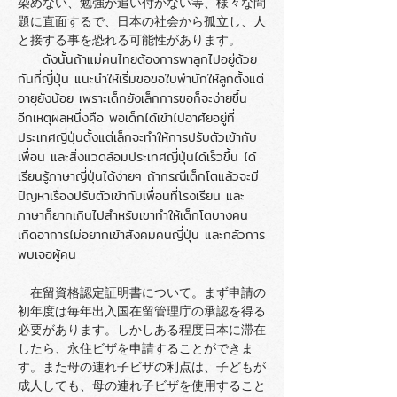
染めない、勉強が追い付かない等、様々な問
題に直面するで、日本の社会から孤立し、人
と接する事を恐れる可能性があります。
ดังนั้นถ้าแม่คนไทยต้องการพาลูกไปอยู่ด้วย
กันที่ญี่ปุ่น แนะนำให้เริ่มขอขอใบพำนักให้ลูกตั้งแต่
อายุยัง
น้อย เพราะเด็กยังเล็กการขอก็จะง่ายขึ้น
อีกเหตุผลหนึ่งคือ พอเด็กได้เข้าไปอาศัยอยู่ที่
ประเทศญี่ปุ่นตั้งแต่เล็กจะทำให้การปรับตัวเข้ากับ
เพื่อน และสิ่งแวดล้อมประเทศญี่ปุ่นได้เร็วขึ้น ได้
เรียนรู้ภาษาญี่ปุ่นได้ง่ายๆ ถ้ากรณีเด็กโตแล้วจะมี
ปัญหาเรื่องปรับตัวเข้ากับเพื่อนที่โรงเรียน และ
ภาษาก็ยากเกินไปสำหรับเขาทำให้เด็กโตบางคน
เกิดอาการไม่อยากเข้าสังคมคนญี่ปุ่น และกลัวการ
พบเจอผู้คน
在留資格認定証明書について。まず申請の
初年度は毎年出入国在留管理庁の承認を得る
必要があります。しかしある程度日本に滞在
したら、永住ビザを申請することができま
す。また母の連れ子ビザの利点は、子どもが
成人しても、母の連れ子ビザを使用すること