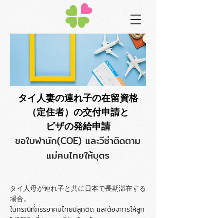
タイ人妻の連れ子の在留資格
（定住者）の交付申請と
ビザの発給申請
ขอใบพำนัก(COE) และวีซ่าติดตาม
แม่คนไทยให้บุตร
タイ人母が連れ子と共に日本で長期滞在する
場合。
ในกรณีที่ภรรยาคนไทยมีลูกติด และต้องการให้ลูก